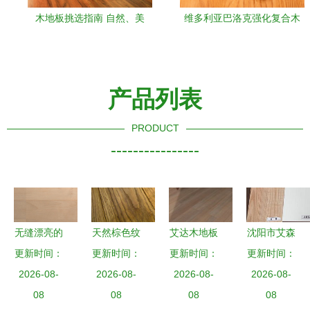
木地板挑选指南 自然、美
维多利亚巴洛克强化复合木
观、耐用、健康全攻略
地板地热环保封蜡防水买地
板送吸尘器
产品列表
PRODUCT
----------------
无缝漂亮的
天然棕色纹
艾达木地板
沈阳市艾森
木材纹理背
更新时间：
更新时间：
理木地板
更新时间：
丨cosmo
更新时间：
木板厂 精
景 打造逼
2026-08-
自然与家居
2026-08-
floor 透过
2026-08-
工细作，木
2026-08-
真木地板效
08
的完美融合
08
旧时光，沉
08
地板的艺术
08