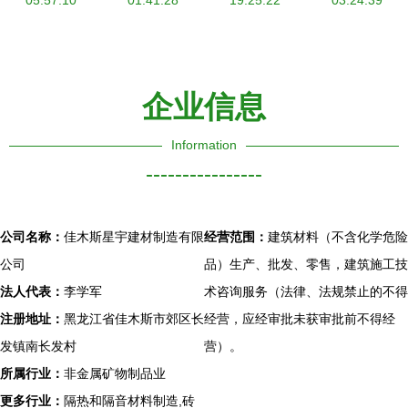
盟网，开启
05:57:10
美精品木地
01:41:28
替代方案详
19:25:22
03:24:39
财富新篇章
板
解
企业信息
Information
----------------
公司名称：
佳木斯星宇建材制造有限
经营范围：
建筑材料（不含化学危险
公司
品）生产、批发、零售，建筑施工技
法人代表：
李学军
术咨询服务（法律、法规禁止的不得
注册地址：
黑龙江省佳木斯市郊区长
经营，应经审批未获审批前不得经
发镇南长发村
营）。
所属行业：
非金属矿物制品业
更多行业：
隔热和隔音材料制造,砖