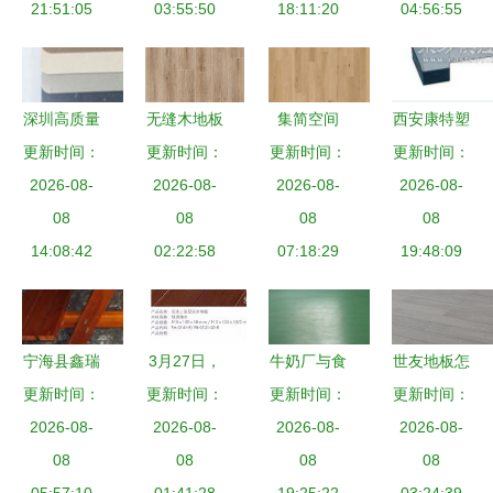
果的关键
21:51:05
03:55:50
淀一室美式
18:11:20
04:56:55
与实践
风尚
深圳高质量
无缝木地板
集简空间
西安康特塑
锁扣塑胶地
更新时间：
贴图打造自
更新时间：
木地板材质
更新时间：
更新时间：
胶 铜川高
2026-08-
板的选择
然空间的设
2026-08-
贴图免费下
2026-08-
品质运动木
2026-08-
康莱环保材
08
计妙用
08
载指南 ──
08
地板实景图
08
料的诚信与
14:08:42
02:22:58
07:18:29
为
片与工厂探
19:48:09
专业之道
SketchUp
秘
设计注入自
然温度
宁海县鑫瑞
3月27日，
牛奶厂与食
世友地板怎
木制品厂地
更新时间：
直奔富得利
更新时间：
品厂专用的
更新时间：
更新时间：
么样 产品
板加盟连锁
2026-08-
2026-08-
地板工厂
抗菌PVC地
2026-08-
品质深度解
2026-08-
携手全球加
08
淘遍千款欧
08
板 木地板
08
08
析