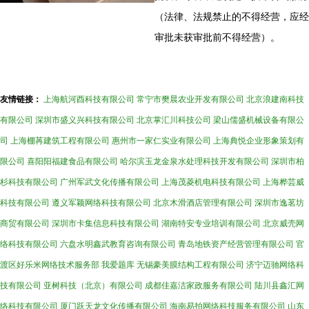
（法律、法规禁止的不得经营，应经
审批未获审批前不得经营）。
友情链接：
上海航河酉科技有限公司
常宁市樊晨农业开发有限公司
北京浪建南科技
有限公司
深圳市盛义兴科技有限公司
北京掌汇川科技公司
梁山儒盛机械设备有限公
司
上海棚苒建筑工程有限公司
惠州市一家仁实业有限公司
上海典悦企业形象策划有
限公司
喜阳阳福建食品有限公司
哈尔滨玉龙金泉水处理科技开发有限公司
深圳市柏
杉科技有限公司
广州军武文化传播有限公司
上海茂菱机电科技有限公司
上海桦芸威
科技有限公司
遵义军颖网络科技有限公司
北京木滑酒店管理有限公司
深圳市逸茗坊
商贸有限公司
深圳市卡集信息科技有限公司
湖南特安专业培训有限公司
北京威壳网
络科技有限公司
六盘水明鑫武教育咨询有限公司
青岛地铁资产经营管理有限公司
官
渡区好乐米网络技术服务部
我爱题库
无锡豪美膜结构工程有限公司
济宁迈驰网络科
技有限公司
亚树科技（北京）有限公司
成都佳嘉洁家政服务有限公司
陆川县鑫汇网
络科技有限公司
厦门跃天龙文化传播有限公司
海南易拍网络科技服务有限公司
山东