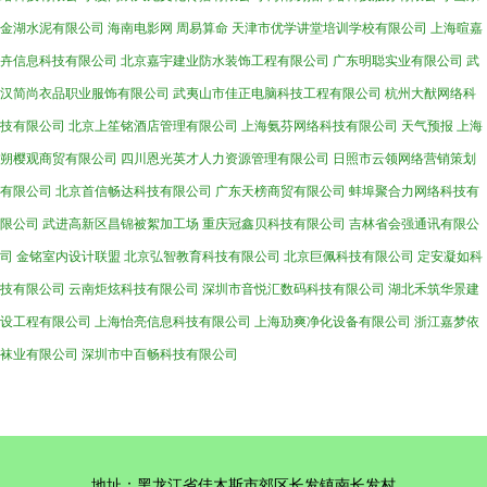
金湖水泥有限公司
海南电影网
周易算命
天津市优学讲堂培训学校有限公司
上海暄嘉
卉信息科技有限公司
北京嘉宇建业防水装饰工程有限公司
广东明聪实业有限公司
武
汉简尚衣品职业服饰有限公司
武夷山市佳正电脑科技工程有限公司
杭州大猷网络科
技有限公司
北京上笙铭酒店管理有限公司
上海氨芬网络科技有限公司
天气预报
上海
朔樱观商贸有限公司
四川恩光英才人力资源管理有限公司
日照市云领网络营销策划
有限公司
北京首信畅达科技有限公司
广东天榜商贸有限公司
蚌埠聚合力网络科技有
限公司
武进高新区昌锦被絮加工场
重庆冠鑫贝科技有限公司
吉林省会强通讯有限公
司
金铭室内设计联盟
北京弘智教育科技有限公司
北京巨佩科技有限公司
定安凝如科
技有限公司
云南炬炫科技有限公司
深圳市音悦汇数码科技有限公司
湖北禾筑华景建
设工程有限公司
上海怡亮信息科技有限公司
上海劢爽净化设备有限公司
浙江嘉梦依
袜业有限公司
深圳市中百畅科技有限公司
地址：黑龙江省佳木斯市郊区长发镇南长发村